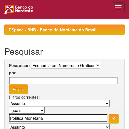
Skip
navigation
DSpace - BNB - Banco do Nordeste do Brasil
Pesquisar
Pesquisar:
por
Filtros correntes: