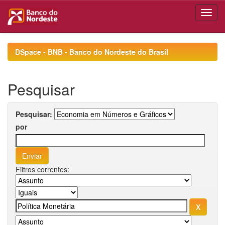
Skip
navigation
DSpace - BNB - Banco do Nordeste do Brasil
Pesquisar
Pesquisar:
por
Filtros correntes: