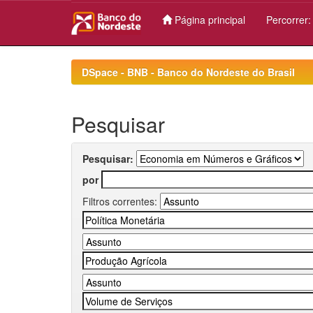
Página principal
Percorrer
Skip
navigation
DSpace - BNB - Banco do Nordeste do Brasil
Pesquisar
Pesquisar:
por
Filtros correntes: