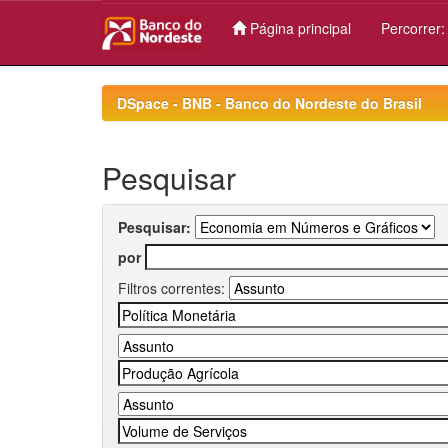
Página principal
Percorrer
Skip
navigation
DSpace - BNB - Banco do Nordeste do Brasil
Pesquisar
Pesquisar:
por
Filtros correntes: