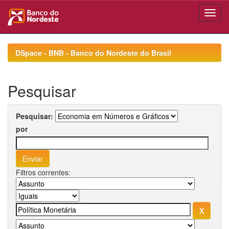
Skip
navigation
DSpace - BNB - Banco do Nordeste do Brasil
Pesquisar
Pesquisar:
por
Filtros correntes: