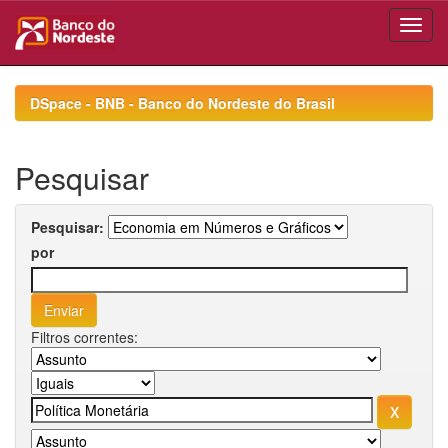
Skip
navigation
DSpace - BNB - Banco do Nordeste do Brasil
Pesquisar
Pesquisar:
por
Filtros correntes: