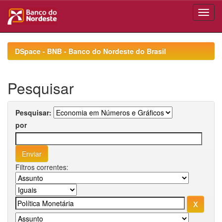
Skip
navigation
DSpace - BNB - Banco do Nordeste do Brasil
Pesquisar
Pesquisar:
por
Filtros correntes: