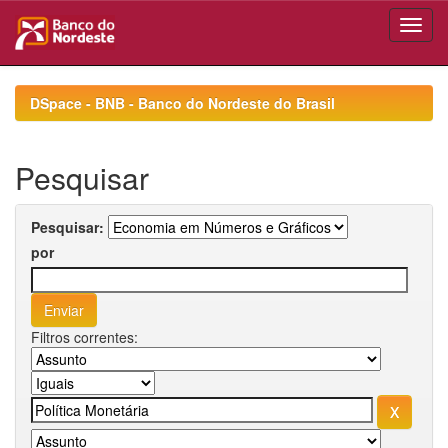
Skip
navigation
DSpace - BNB - Banco do Nordeste do Brasil
Pesquisar
Pesquisar:
por
Filtros correntes: