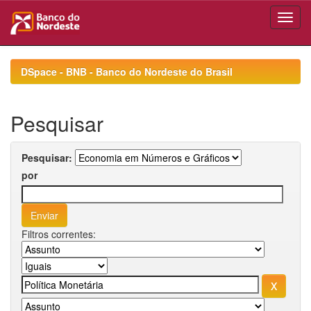
Skip
navigation
DSpace - BNB - Banco do Nordeste do Brasil
Pesquisar
Pesquisar:
por
Filtros correntes: