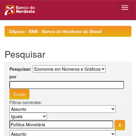
Skip
navigation
DSpace - BNB - Banco do Nordeste do Brasil
Pesquisar
Pesquisar:
por
Filtros correntes: