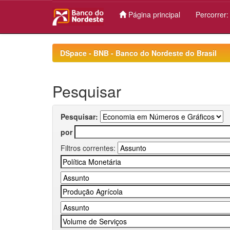
Página principal
Percorrer
Skip
navigation
DSpace - BNB - Banco do Nordeste do Brasil
Pesquisar
Pesquisar:
por
Filtros correntes: