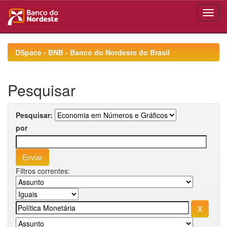
Skip
navigation
DSpace - BNB - Banco do Nordeste do Brasil
Pesquisar
Pesquisar:
por
Filtros correntes: