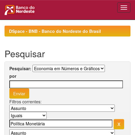
Skip
navigation
DSpace - BNB - Banco do Nordeste do Brasil
Pesquisar
Pesquisar:
por
Filtros correntes: