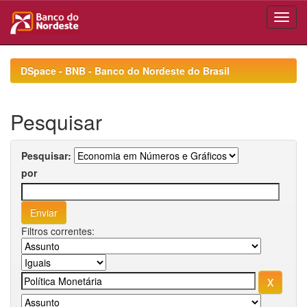
Skip
navigation
DSpace - BNB - Banco do Nordeste do Brasil
Pesquisar
Pesquisar:
por
Filtros correntes: