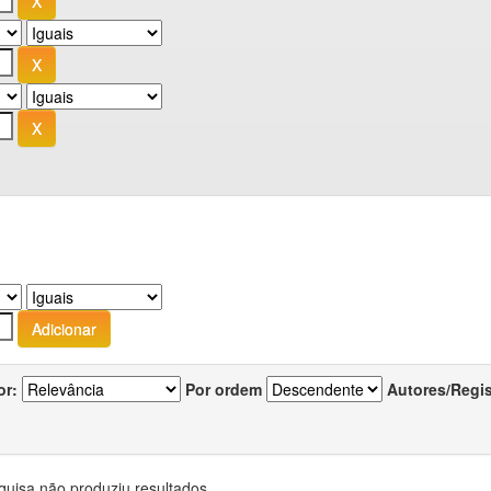
or:
Por ordem
Autores/Regi
quisa não produziu resultados.