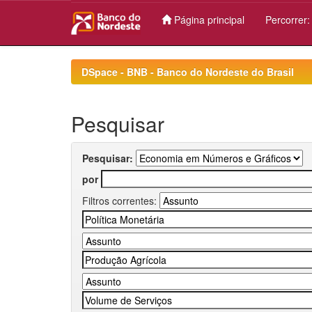
Página principal
Percorrer
Skip
navigation
DSpace - BNB - Banco do Nordeste do Brasil
Pesquisar
Pesquisar:
por
Filtros correntes: