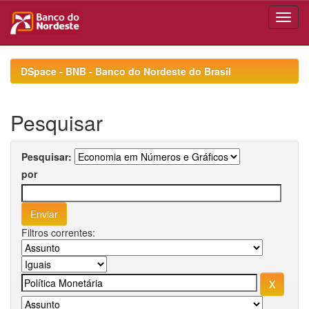
Skip
navigation
DSpace - BNB - Banco do Nordeste do Brasil
Pesquisar
Pesquisar:
por
Filtros correntes: