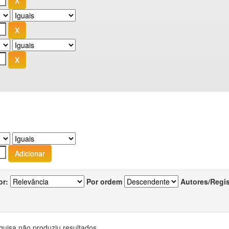
or:
Por ordem
Autores/Regi
quisa não produziu resultados.