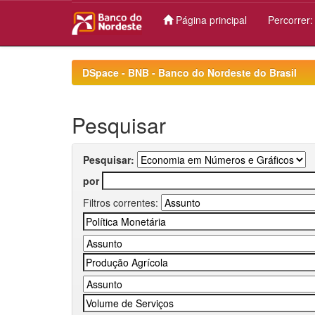
Página principal
Percorrer
Skip
navigation
DSpace - BNB - Banco do Nordeste do Brasil
Pesquisar
Pesquisar:
por
Filtros correntes: