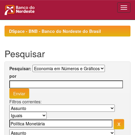
Skip
navigation
DSpace - BNB - Banco do Nordeste do Brasil
Pesquisar
Pesquisar:
por
Filtros correntes: