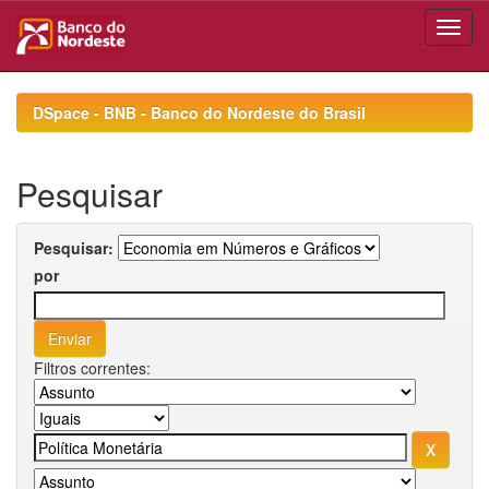
Skip
navigation
DSpace - BNB - Banco do Nordeste do Brasil
Pesquisar
Pesquisar:
por
Filtros correntes: