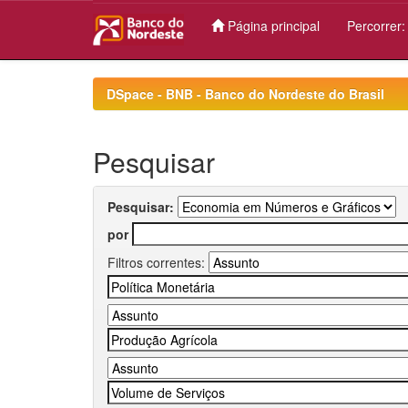
Página principal
Percorrer
Skip
navigation
DSpace - BNB - Banco do Nordeste do Brasil
Pesquisar
Pesquisar:
por
Filtros correntes: