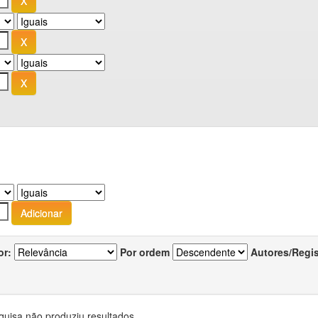
or:
Por ordem
Autores/Regi
quisa não produziu resultados.