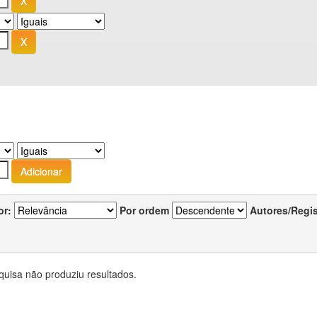
or:
Por ordem
Autores/Regi
quisa não produziu resultados.