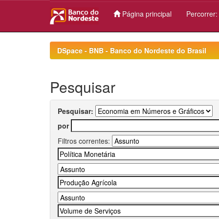
Página principal
Percorrer
Skip
navigation
DSpace - BNB - Banco do Nordeste do Brasil
Pesquisar
Pesquisar:
por
Filtros correntes: