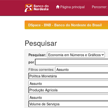
Página principal
Percorrer
Skip
navigation
DSpace - BNB - Banco do Nordeste do Brasil
Pesquisar
Pesquisar:
por
Filtros correntes: