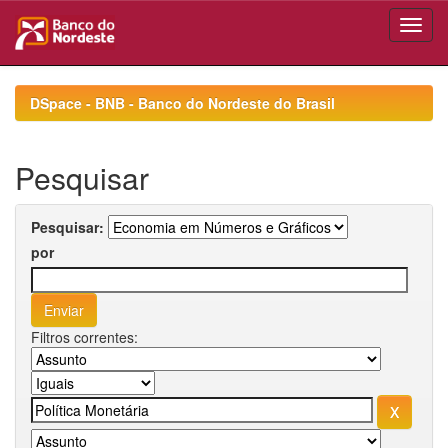
Skip
navigation
DSpace - BNB - Banco do Nordeste do Brasil
Pesquisar
Pesquisar:
por
Filtros correntes: