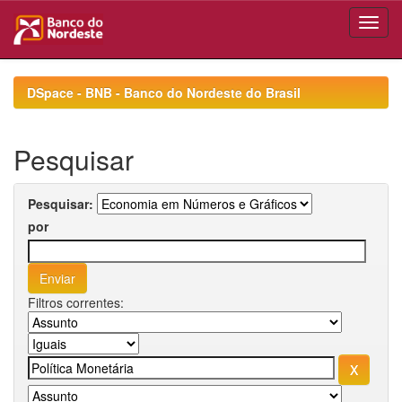
Skip
navigation
DSpace - BNB - Banco do Nordeste do Brasil
Pesquisar
Pesquisar:
por
Filtros correntes: