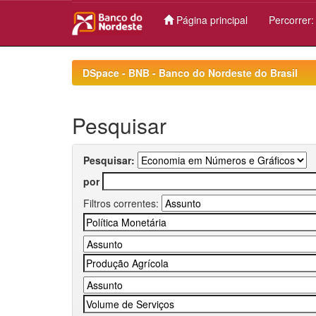
Página principal
Percorrer
Skip
navigation
DSpace - BNB - Banco do Nordeste do Brasil
Pesquisar
Pesquisar:
por
Filtros correntes: