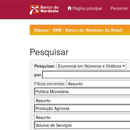
Página principal
Percorrer
Skip
navigation
DSpace - BNB - Banco do Nordeste do Brasil
Pesquisar
Pesquisar:
por
Filtros correntes: