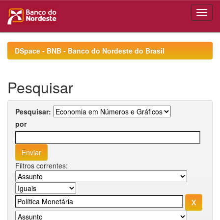
Skip
navigation
DSpace - BNB - Banco do Nordeste do Brasil
Pesquisar
Pesquisar:
por
Filtros correntes: