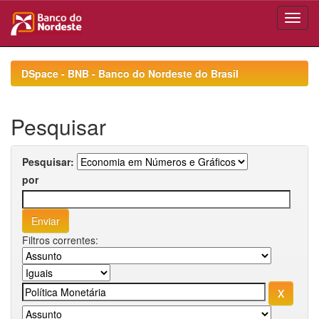
Skip
navigation
DSpace - BNB - Banco do Nordeste do Brasil
Pesquisar
Pesquisar:
por
Filtros correntes: