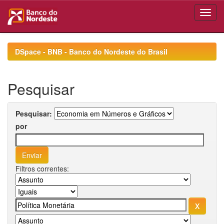
Skip
navigation
DSpace - BNB - Banco do Nordeste do Brasil
Pesquisar
Pesquisar:
por
Filtros correntes: