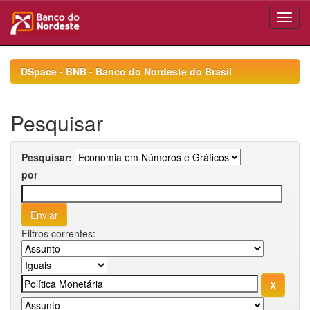
Skip
navigation
DSpace - BNB - Banco do Nordeste do Brasil
Pesquisar
Pesquisar:
por
Filtros correntes: