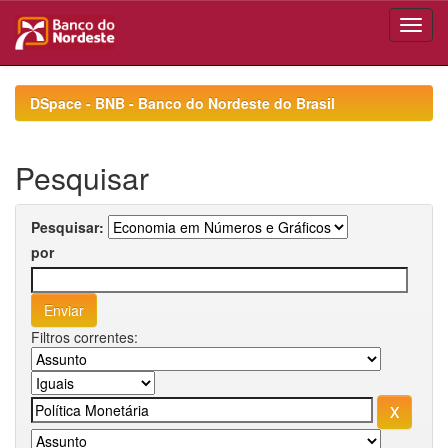
Skip
navigation
DSpace - BNB - Banco do Nordeste do Brasil
Pesquisar
Pesquisar:
por
Filtros correntes: