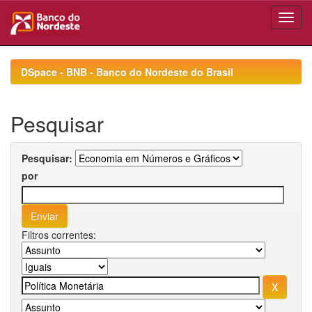
Skip
navigation
DSpace - BNB - Banco do Nordeste do Brasil
Pesquisar
Pesquisar:
por
Filtros correntes: