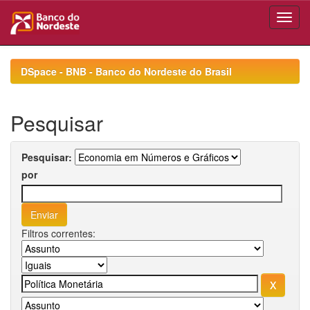
Skip
navigation
DSpace - BNB - Banco do Nordeste do Brasil
Pesquisar
Pesquisar:
por
Filtros correntes: