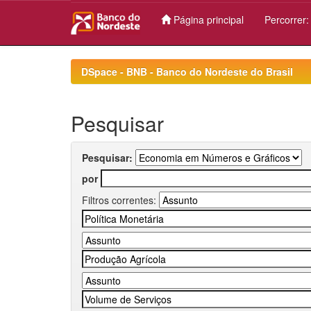
Página principal
Percorrer
Skip
navigation
DSpace - BNB - Banco do Nordeste do Brasil
Pesquisar
Pesquisar:
por
Filtros correntes: