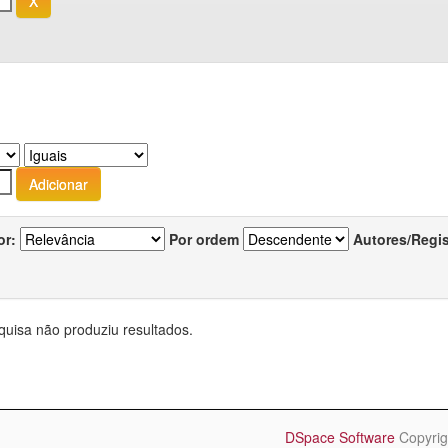
or:
Por ordem
Autores/Regi
quisa não produziu resultados.
DSpace Software
Copyrig