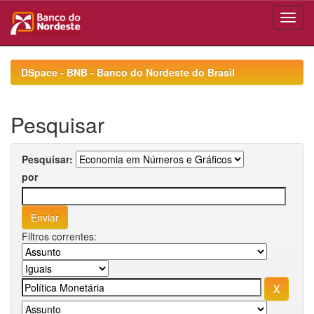
Skip
navigation
DSpace - BNB - Banco do Nordeste do Brasil
Pesquisar
Pesquisar:
por
Filtros correntes: