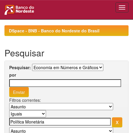
Skip
navigation
DSpace - BNB - Banco do Nordeste do Brasil
Pesquisar
Pesquisar:
por
Filtros correntes: