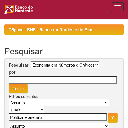
Skip
navigation
DSpace - BNB - Banco do Nordeste do Brasil
Pesquisar
Pesquisar:
por
Filtros correntes: