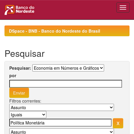
Skip
navigation
DSpace - BNB - Banco do Nordeste do Brasil
Pesquisar
Pesquisar:
por
Filtros correntes: