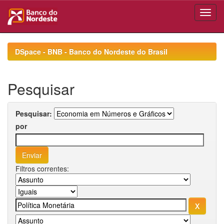
Skip
navigation
DSpace - BNB - Banco do Nordeste do Brasil
Pesquisar
Pesquisar:
por
Filtros correntes: