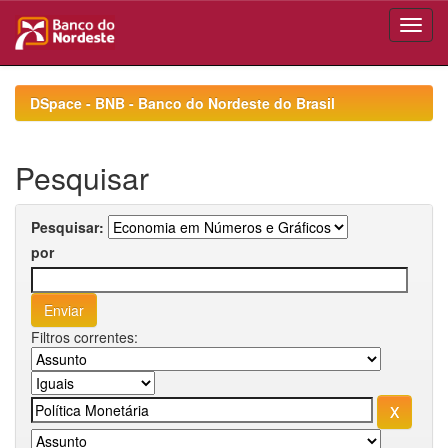
Skip
navigation
DSpace - BNB - Banco do Nordeste do Brasil
Pesquisar
Pesquisar:
por
Filtros correntes: