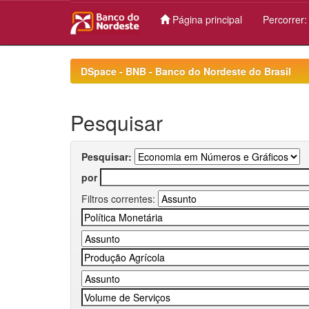
Página principal
Percorrer
Skip
navigation
DSpace - BNB - Banco do Nordeste do Brasil
Pesquisar
Pesquisar:
por
Filtros correntes: