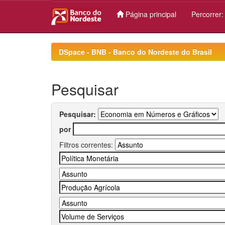
Página principal
Percorrer
Skip
navigation
DSpace - BNB - Banco do Nordeste do Brasil
Pesquisar
Pesquisar:
por
Filtros correntes: