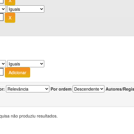
or:
Por ordem
Autores/Regi
quisa não produziu resultados.