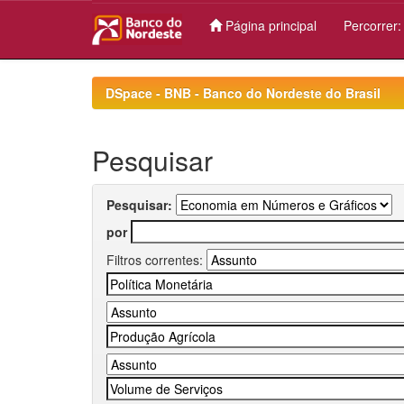
Página principal
Percorrer
Skip
navigation
DSpace - BNB - Banco do Nordeste do Brasil
Pesquisar
Pesquisar:
por
Filtros correntes: