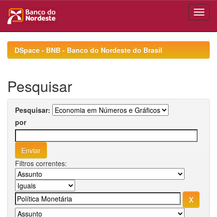
Skip
navigation
DSpace - BNB - Banco do Nordeste do Brasil
Pesquisar
Pesquisar:
por
Filtros correntes: