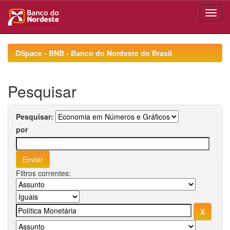
Skip
navigation
DSpace - BNB - Banco do Nordeste do Brasil
Pesquisar
Pesquisar:
por
Filtros correntes: