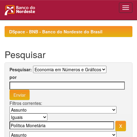
Skip
navigation
DSpace - BNB - Banco do Nordeste do Brasil
Pesquisar
Pesquisar:
por
Filtros correntes: