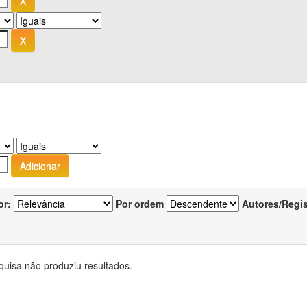
or:
Por ordem
Autores/Regi
quisa não produziu resultados.