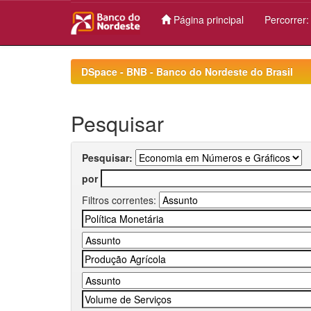
Página principal
Percorrer
Skip
navigation
DSpace - BNB - Banco do Nordeste do Brasil
Pesquisar
Pesquisar:
por
Filtros correntes: