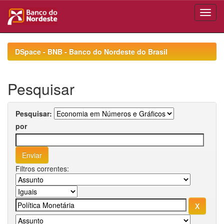
Skip
navigation
DSpace - BNB - Banco do Nordeste do Brasil
Pesquisar
Pesquisar:
por
Filtros correntes: