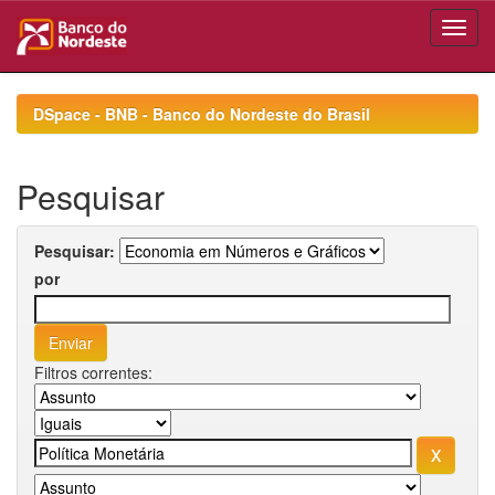
Skip
navigation
DSpace - BNB - Banco do Nordeste do Brasil
Pesquisar
Pesquisar:
por
Filtros correntes: