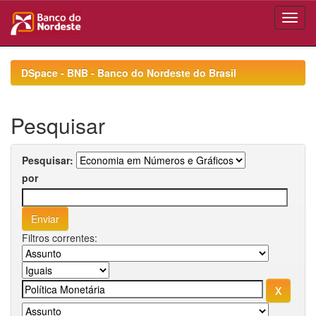
Skip
navigation
DSpace - BNB - Banco do Nordeste do Brasil
Pesquisar
Pesquisar:
por
Filtros correntes: